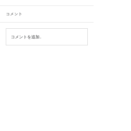
コメント
コメントを追加…
和茜~wasen~ 江戸の絵
国分寺丸井【 
師 風花展
ト作家展 】
STAY CONNECTED
​お問い合わせ
​
fuukainfo@gmail.com